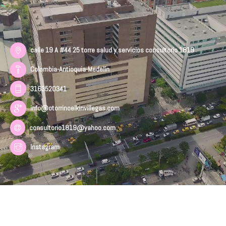
calle 19 A #44 25 torre salud y servicios consultorio 1819
Colombia-Antioquia-Medelín
3163520341
info@otorrinoelkinvillegas.com
consultorio1819@yahoo.com
Instagram